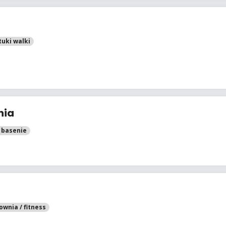
tuki walki
nia
 basenie
łownia / fitness