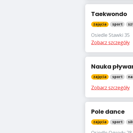
Taekwondo
zajęcia
sport
sz
Osiedle Stawki 35
Zobacz szczegóły
Nauka pływa
zajęcia
sport
na
Zobacz szczegóły
Pole dance
zajęcia
sport
si
Osiedle Ogrody 28