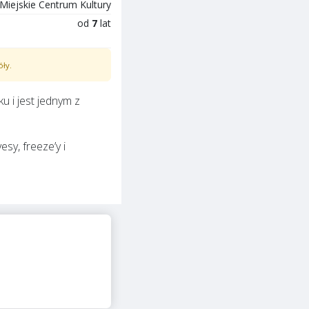
Miejskie Centrum Kultury
od
7
lat
óły.
u i jest jednym z
y, freeze’y i