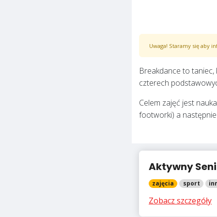
Uwaga! Staramy się aby in
Breakdance to taniec, k
czterech podstawowych 
Celem zajęć jest nauk
footworki) a następnie 
Aktywny Seni
zajęcia
sport
in
Zobacz szczegóły