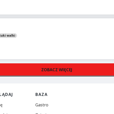
tuki walki
ZOBACZ WIĘCEJ
LĄDAJ
BAZA
ię
Gastro