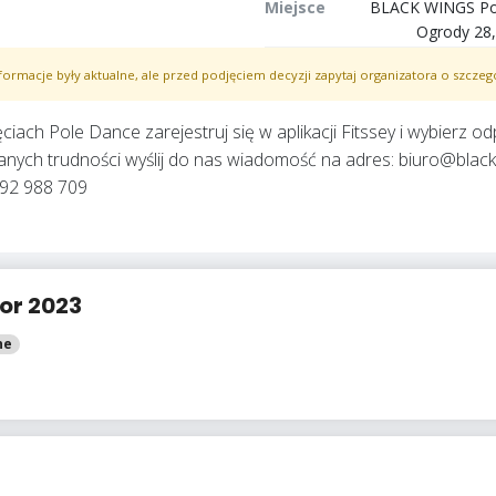
Miejsce
BLACK WINGS Pol
Ogrody 28,
formacje były aktualne, ale przed podjęciem decyzji zapytaj organizatora o szczeg
ciach Pole Dance zarejestruj się w aplikacji Fitssey i wybierz o
kanych trudności wyślij do nas wiadomość na adres:
biuro@black
92 988 709
or 2023
ne