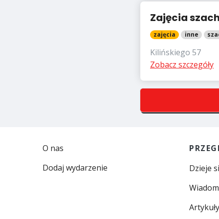
Zajęcia szac
zajęcia
inne
sza
Kilińskiego 57
Zobacz szczegóły
O nas
PRZEG
Dodaj wydarzenie
Dzieje s
Wiadom
Artykuł