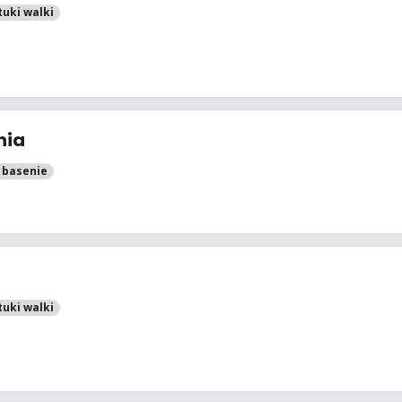
tuki walki
nia
 basenie
tuki walki