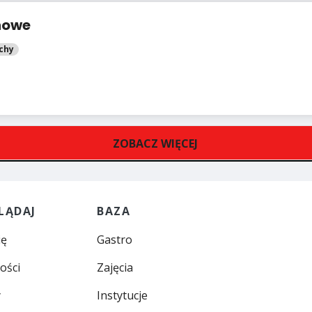
howe
chy
ZOBACZ WIĘCEJ
LĄDAJ
BAZA
ię
Gastro
ości
Zajęcia
y
Instytucje