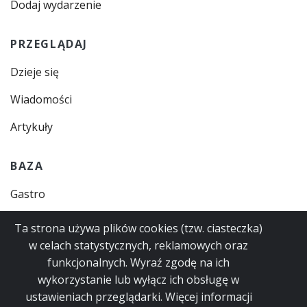
Dodaj wydarzenie
PRZEGLĄDAJ
Dzieje się
Wiadomości
Artykuły
BAZA
Gastro
Zajęcia
Ta strona używa plików cookies (tzw. ciasteczka)
w celach statystycznych, reklamowych oraz
Instytucje
funkcjonalnych. Wyraź zgodę na ich
Usługi
wykorzystanie lub wyłącz ich obsługę w
ustawieniach przeglądarki. Więcej informacji