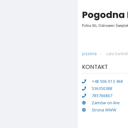
Pogodna 
Polna 9G, Ostrowiec Świętok
pizzeria
-
sala banki
KONTAKT
+48 506 013 468
536350388
785766867
Zamów on-line
Strona WWW