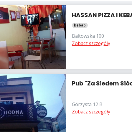
HASSAN PIZZA I KEB
kebab
Bałtowska 100
Zobacz szczegóły
Pub "Za Siedem Si
Górzysta 12 B
Zobacz szczegóły