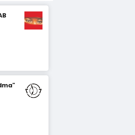
AB
ódma"