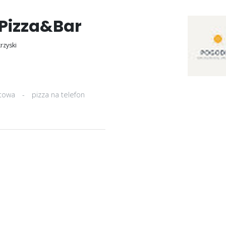
Pizza&Bar
rzyski
etowa
-
pizza na telefon