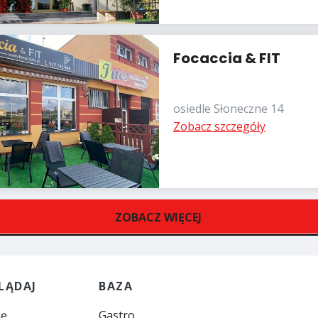
Focaccia & FIT
osiedle Słoneczne 14
Zobacz szczegóły
ZOBACZ WIĘCEJ
LĄDAJ
BAZA
ię
Gastro