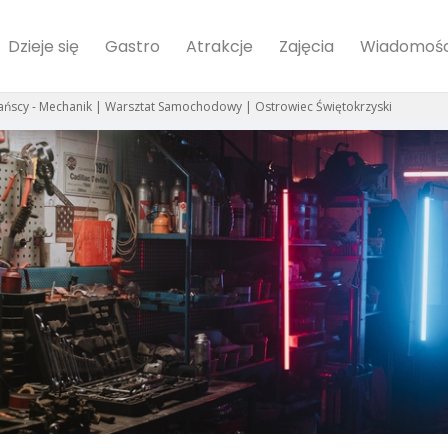
Dzieje się
Gastro
Atrakcje
Zajęcia
Wiadomośc
ańscy - Mechanik | Warsztat Samochodowy | Ostrowiec Świętokrzyski