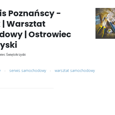
is Poznańscy -
| Warsztat
owy | Ostrowiec
yski
wiec Świętokrzyski
y
-
serwis samochodowy
-
warsztat samochodowy