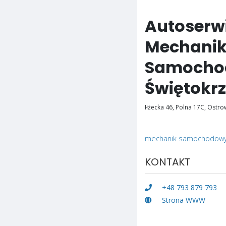
Autoserw
Mechanik 
Samochod
Świętokrz
Iłżecka 46, Polna 17C, Ostro
mechanik samochodow
KONTAKT
+48 793 879 793
Strona WWW