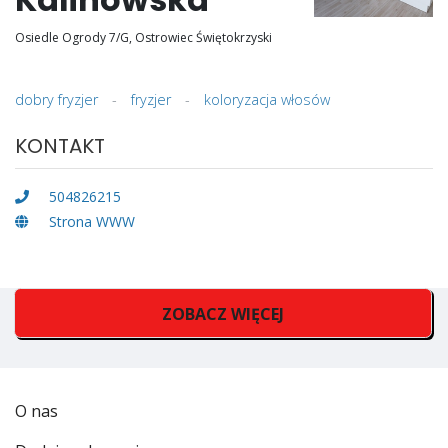
Osiedle Ogrody 7/G, Ostrowiec Świętokrzyski
dobry fryzjer
-
fryzjer
-
koloryzacja włosów
KONTAKT
504826215
Strona WWW
ZOBACZ WIĘCEJ
O nas