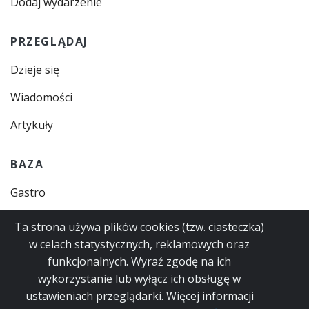
Dodaj wydarzenie
PRZEGLĄDAJ
Dzieje się
Wiadomości
Artykuły
BAZA
Gastro
Zajęcia
Ta strona używa plików cookies (tzw. ciasteczka)
w celach statystycznych, reklamowych oraz
Instytucje
funkcjonalnych. Wyraź zgodę na ich
Usługi
wykorzystanie lub wyłącz ich obsługę w
ustawieniach przeglądarki. Więcej informacji