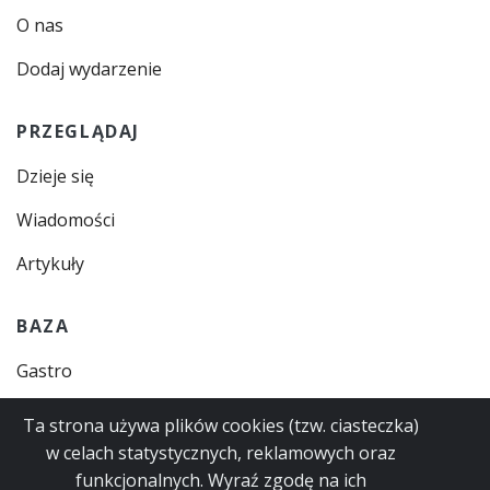
O nas
Dodaj wydarzenie
PRZEGLĄDAJ
Dzieje się
Wiadomości
Artykuły
BAZA
Gastro
Zajęcia
Ta strona używa plików cookies (tzw. ciasteczka)
w celach statystycznych, reklamowych oraz
Instytucje
funkcjonalnych. Wyraź zgodę na ich