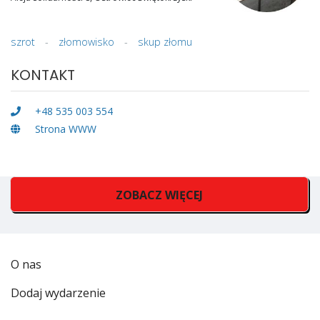
szrot
-
złomowisko
-
skup złomu
KONTAKT
+48 535 003 554
Strona WWW
ZOBACZ WIĘCEJ
O nas
Dodaj wydarzenie