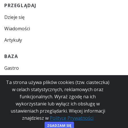
PRZEGLĄDAJ
Dzieje się
Wiadomości
Artykuły
BAZA
Gastro
Zajęcia
Ta strona używa plików cookies (tzw. ciasteczka)
w celach statystycznych, reklamowych oraz
Instytucje
funkcjonalnych. Wyraź zgodę na ich
Usługi
wykorzystanie lub wyłącz ich obsługę w
ustawieniach przeglądarki. Więcej informacji
znajdziesz w
Polityce Prywatności
© 2023
Polityka Prywatności
Regulamin
ZGADZAM SIĘ