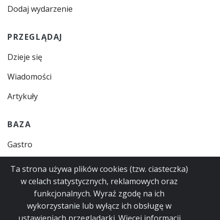
Dodaj wydarzenie
PRZEGLĄDAJ
Dzieje się
Wiadomości
Artykuły
BAZA
Gastro
Zajęcia
Ta strona używa plików cookies (tzw. ciasteczka)
w celach statystycznych, reklamowych oraz
Instytucje
funkcjonalnych. Wyraź zgodę na ich
Usługi
wykorzystanie lub wyłącz ich obsługę w
ustawieniach przeglądarki. Więcej informacji