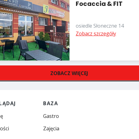
Focaccia & FIT
osiedle Słoneczne 14
Zobacz szczegóły
ZOBACZ WIĘCEJ
LĄDAJ
BAZA
ię
Gastro
ości
Zajęcia