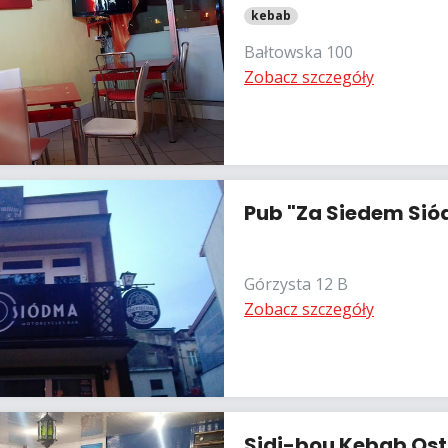
kebab
Bałtowska 100
Zobacz szczegóły
Pub "Za Siedem Si
Górzysta 12 B
Zobacz szczegóły
Sidi-bou Kebab Os