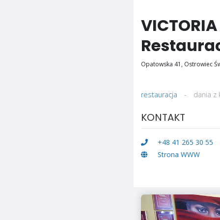
VICTORIA 
Restaurac
Opatowska 41, Ostrowiec Św
restauracja
-
dania z 
KONTAKT
+48 41 265 30 55
Strona WWW