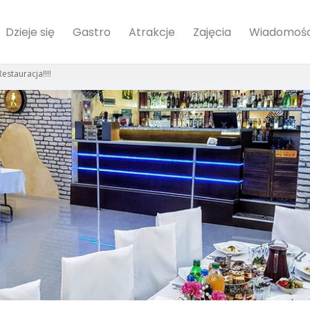
Dzieje się
Gastro
Atrakcje
Zajęcia
Wiadomośc
estauracja!!!!