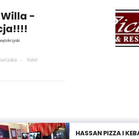
Willa -
ja!!!!
iętokrzyski
kurczaka
-
hotel
HASSAN PIZZA I KEB