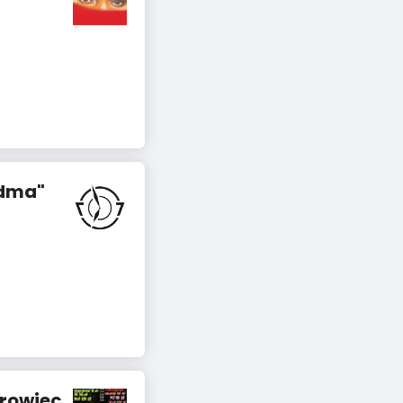
ódma"
trowiec