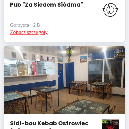
Pub "Za Siedem Siódma"
Górzysta 12 B
Zobacz szczegóły
Sidi-bou Kebab Ostrowiec