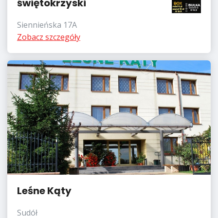
świętokrzyski
Siennieńska 17A
Zobacz szczegóły
Leśne Kąty
Sudół