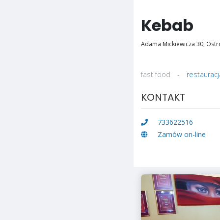
Kebab
Adama Mickiewicza 30, Ostr
fast food
-
restauracj
KONTAKT
733622516
Zamów on-line