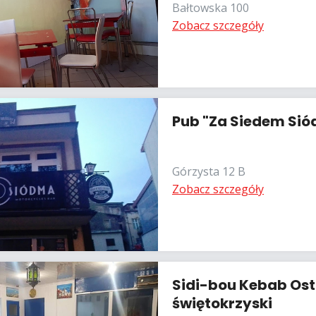
Bałtowska 100
Zobacz szczegóły
Pub "Za Siedem Si
Górzysta 12 B
Zobacz szczegóły
Sidi-bou Kebab Os
świętokrzyski