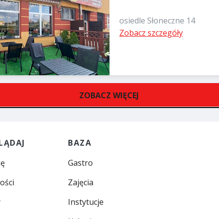
osiedle Słoneczne 14
Zobacz szczegóły
ZOBACZ WIĘCEJ
LĄDAJ
BAZA
ię
Gastro
ości
Zajęcia
y
Instytucje