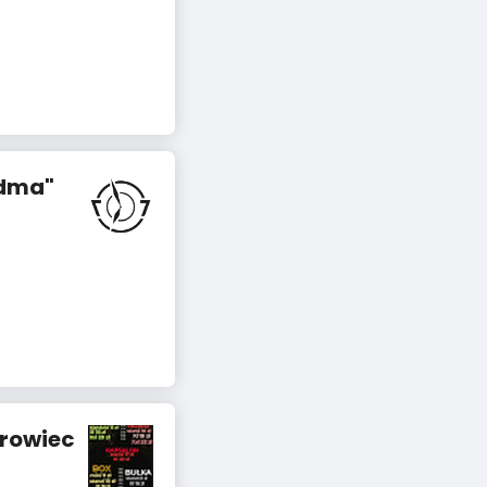
ódma"
trowiec