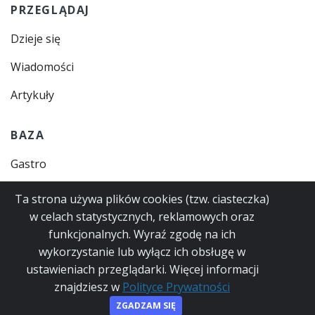
PRZEGLĄDAJ
Dzieje się
Wiadomości
Artykuły
BAZA
Gastro
Zajęcia
Ta strona używa plików cookies (tzw. ciasteczka)
w celach statystycznych, reklamowych oraz
Instytucje
funkcjonalnych. Wyraź zgodę na ich
Usługi
wykorzystanie lub wyłącz ich obsługę w
ustawieniach przeglądarki. Więcej informacji
znajdziesz w
Polityce Prywatności
© 2023
Polityka Prywatności
Regulamin
ZGADZAM SIĘ